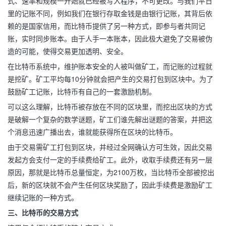
式、速率和规模一开始就已经被写入程序，不可更改。与我们平日
里的记账不同，例如我们在银行存取金钱是由银行记账，其背后依
赖的是国家信用，而比特币提供了另一种方式，即参与者共同记
账，实时同步账本。由于人手一本账本，因此极大避免了交易被伪
造的可能，使得交易更加透明、安全。
在比特币系统中，维护账本安全的人被叫做矿工，而记账的过程就
是挖矿。矿工平均每10分钟就会把产生的交易打包到区块中。为了
鼓励矿工记账，比特币有自己的一套激励机制。
可以这么理解，比特币被存放在不同的区块里，而挖出区块的方式
是破解一个复杂的数学谜题，矿工们谁先解出谜题的答案，并把这
个消息迅速广播出去，谁就能获得所在区块的比特币。
由于交易需矿工打包到区块，并经过全网确认方可生效，因此交易
发起方会支付一定的手续费给矿工。此外，收取手续费还有另一层
原因，那就是比特币总量恒定，为2100万枚，当比特币全部被挖出
后，新的区块就不会产生任何区块奖励了，因此手续费是激励矿工
继续记账的一种方式。
三、比特币的交易方式