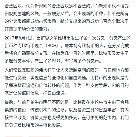
合法区块，认为新规则的合法区块是不合法的，而新规则也不接受
旧规则创建的区块。一般硬分叉后，会出现新的币种，但不是所有
的分叉币都能成功占领市场，新分叉出来的币成功与否完全取决于
其捕捉市场价值的能力。
2017年8月1日，因扩容之争比特币发生了第一次分叉，分叉产生的
新币种为比特币现金（BCH）。原本持有比特币的人，在分叉完成
后将会自动获得分叉币。在随后几个月的时间里，比特币又发生了
多起分叉事件，产生了如BTG、BCD等多个分叉币。
人们常说互联网的伟大在于让人类跨越空间的障碍，与任何地方都
能进行交流，实现信息的全球化和自由流通。比特币的出现就是为
了解决货币流通和价值转移的问题，作为一种支付手段，它的目的
就是让价值同信息一样自由流通。
最后，与前几轮牛市明显不同的是，比特币在本轮牛市中由于合规
渠道的铺设，传统机构们的进场，以及投资工具的日益丰富，其内
核早已改变，价值支撑也变得更加多元，在可预见的范围内，我们
正见证着比特币的主流化发展。