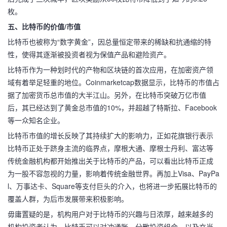
枚。
五、比特币的价值/市值
比特币也被称为“数字黄金”，因总量恒定带来的稀缺和抗通缩的特
性，使得其逐渐被投资者视为保值产品和避险资产。
比特币作为一种划时代的产物和区块链的首次应用，在加密资产领
域有着举足轻重的地位。Coinmarketcap数据显示，比特币的市值占
据了加密货币总市值的大半江山。另外，在比特币突破万亿市值
后，其已经达到了黄金总市值的10%，并超越了特斯拉、Facebook
等一众知名企业。
比特币市值的增长反映了其持续扩大的影响力，正如花旗银行表示
比特币正处于跻身主流的临界点，摩根大通、摩根士丹利、富达等
传统金融机构都开始推出关于比特币的产品，可以看出比特币正成
为一股不容忽视的力量，影响着传统金融世界。再加上Visa、PayPa
l、万事达卡、Square等支付巨头的介入，也将进一步拓展比特币的
覆盖人群，为后市发展带来积极影响。
毋庸置疑的是，机构用户对于比特币的兴趣与日浓厚，越来越多的
机构投资者认为，比特币可以对冲通胀、分散投资组合，以及充当