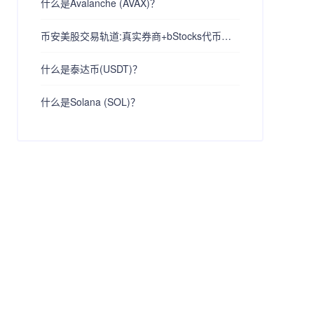
什么是Avalanche (AVAX)？
币安美股交易轨道:真实券商+bStocks代币化+Ondo代币化证券+股票合约衍生品
什么是泰达币(USDT)？
什么是Solana (SOL)？