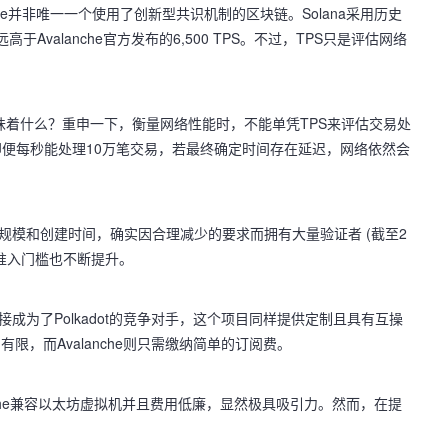
nche并非唯一一个使用了创新型共识机制的区块链。Solana采用历史
valanche官方发布的6,500 TPS。不过，TPS只是评估网络
竟意味着什么？重申一下，衡量网络性能时，不能单凭TPS来评估交易处
便每秒能处理10万笔交易，若最终确定时间存在延迟，网络依然会
于其规模和创建时间，确实因合理减少的要求而拥有大量验证者 (截至2
的准入门槛也不断提升。
直接成为了Polkadot的竞争对手，这个项目同样提供定制且具有互操
有限，而Avalanche则只需缴纳简单的订阅费。
anche兼容以太坊虚拟机并且费用低廉，显然极具吸引力。然而，在提