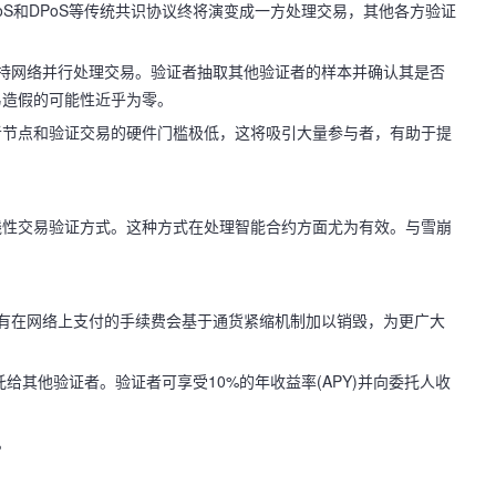
、PoS和DPoS等传统共识协议终将演变成一方处理交易，其他各方验证
DAG支持网络并行处理交易。验证者抽取其他验证者的样本并确认其是否
易造假的可能性近乎为零。
者节点和验证交易的硬件门槛极低，这将吸引大量参与者，有助于提
线性交易验证方式。这种方式在处理智能合约方面尤为有效。与雪崩
亿枚。所有在网络上支付的手续费会基于通货紧缩机制加以销毁，为更广大
托给其他验证者。验证者可享受10%的年收益率(APY)并向委托人收
。