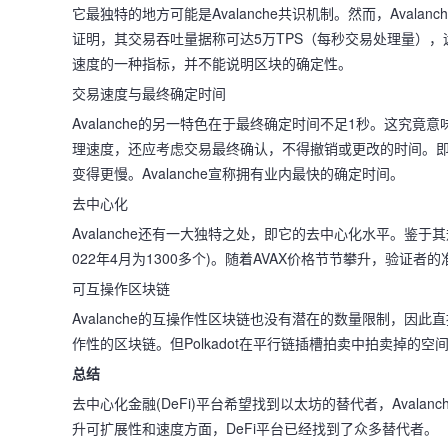
它最独特的地方可能是Avalanche共识机制。然而，Avala
证明，其交易吞吐量据称可达5万TPS（每秒交易处理量），远高于A
速度的一种指标，并不能说明区块的确定性。
交易速度与最终确定时间
Avalanche的另一特色在于最终确定时间不足1秒。这究
理速度，还应考虑交易最终确认，不得撤销或更改的时间。即
变得更慢。Avalanche宣称拥有业内最快的确定时间。
去中心化
Avalanche还有一大独特之处，即它的去中心化水平。鉴
022年4月为1300多个)。随着AVAX价格节节攀升，验证者
可互操作区块链
Avalanche的互操作性区块链也没有潜在的数量限制，因此
作性的区块链。但Polkadot在平行链插槽拍卖中拍卖掉的空间
总结
去中心化金融(DeFi)平台希望找到以太坊的替代者，Aval
升可扩展性和速度方面，DeFi平台已经找到了众多替代者。