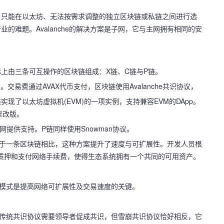
目只能在以太坊、无法按需求调整的独立区块链或私链之间进行选
的难题。Avalanche的解决方案是子网，它与主网拥有相同的安
实际上由三条可互操作的区块链组成：X链、C链与P链。
交易费通过AVAX代币支付，区块链使用Avalanche共识协议，
实现了以太坊虚拟机(EVM)的一项实例，支持兼容EVM的DApp。
的修改版。
网提供支持。P链同样使用Snowman协议。
作集中于一条区块链相比，这种方案提升了速度与可扩展性。开发人员根
来质押和支付网络手续费，使得生态系统拥有一个共同的可用资产。
运作模式是提高网络可扩展性及交易速度的关键。
oS)等传统共识协议需要领导者促成共识，但雪崩共识协议恰好相反，它