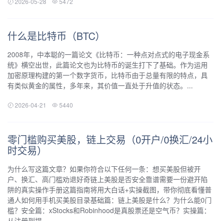
2026-05-28
5472
什么是比特币（BTC）
2008年，中本聪的一篇论文《比特币：一种点对点式的电子现金系
统》横空出世，此篇论文也为比特币的诞生打下了基础。作为运用
加密原理构建的第一个数字货币，比特币由于总量有限的特点，具
有类似黄金的属性，多年来，其价值一直处于升值的状态。...
2026-04-21
5440
零门槛购买美股，链上交易（0开户/0换汇/24小
时交易）
为什么写这篇文章？如果你符合以下任何一条：想买美股但被开
户、换汇、高门槛劝退好奇链上美股是否安全靠谱需要一份避开陷
阱的真实操作手册这篇指南将用大白话+实操截图，带你彻底看懂普
通人如何用手机买美股目录基础篇：链上美股是什么？为什么能0门
槛？安全篇：xStocks和Robinhood是真股票还是空气币？实操篇：
从注册到提...