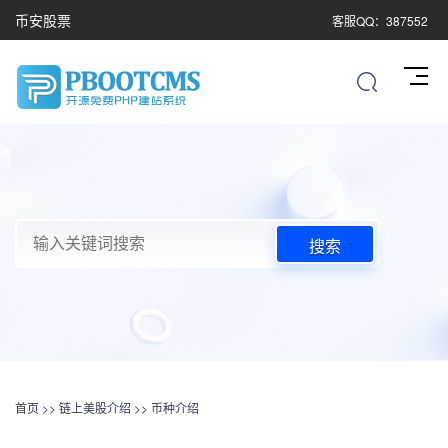
币安股票
客服QQ：387552
搜索
首页
>>
链上美股介绍
>>
币种介绍