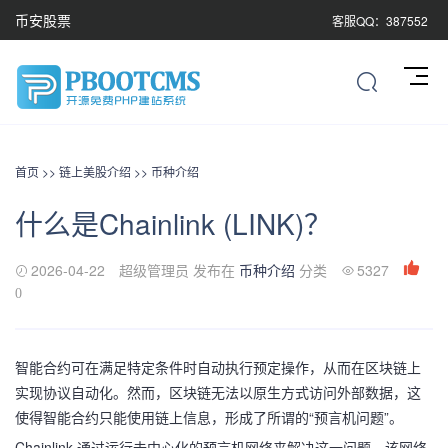
币安股票
客服QQ：387552
首页
>>
链上美股介绍
>>
币种介绍
什么是Chainlink (LINK)？
2026-04-22
超级管理员 发布在
币种介绍
分类
5327
0
智能合约可在满足特定条件时自动执行预定操作，从而在区块链上
实现协议自动化。然而，区块链无法以原生方式访问外部数据，这
使得智能合约只能使用链上信息，形成了所谓的“预言机问题”。
Chainlink 通过运行去中心化的预言机网络来解决这一问题。该网络