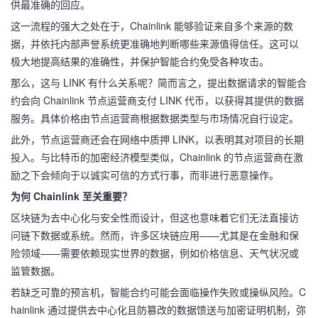
供最准确的回应。
这一流程的强大之处在于，Chainlink 能够验证来自多个来源的数
据，并依托内部声誉系统更准确地判断哪些来源值得信任。这可以
极大地提高结果的准确性，并保护智能合约免受各种攻击。
那么，这与 LINK 有什么关系呢？简而言之，提出数据请求的智能合
约会向 Chainlink 节点运营商支付 LINK 代币，以获得其提供的数据
服务。具体价格由节点运营商根据数据类型与市场情况自行设定。
此外，节点运营商还会在网络中质押 LINK，以表明其对项目的长期
投入。与比特币的加密经济模型类似，Chainlink 的节点运营商在激
励之下会倾向于以诚实可信的方式行事，而非进行恶意操作。
为何 Chainlink 至关重要？
区块链为去中心化与安全性而设计，但这也意味着它们无法直接访
问链下数据或系统。然而，许多区块链应用——尤其是在金融和保
险领域——需要依赖现实世界的数据，例如价格信息、天气状况或
监管数据。
若缺乏可靠的预言机，智能合约可能会面临操作失败或操纵风险。C
hainlink 通过提供去中心化且防篡改的数据馈送与加密证明机制，弥