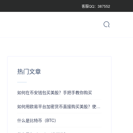
客服QQ：387552
热门文章
如何在币安钱包买美股？手把手教你购买
如何用欧易平台加密货币直接购买美股？使用加密货币购买美股的详细教程
什么是比特币（BTC）