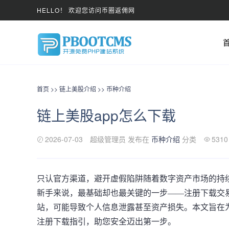
HELLO！ 欢迎您访问币圈返佣网
首页
>>
链上美股介绍
>>
币种介绍
链上美股app怎么下载
2026-07-03
超级管理员 发布在
币种介绍
分类
5310
只认官方渠道，避开虚假陷阱随着数字资产市场的持
新手来说，最基础却也最关键的一步
——注册下载交
站，可能导致个人信息泄露甚至资产损失。本文旨在为您
注册下载指引，助您安全迈出第一步。