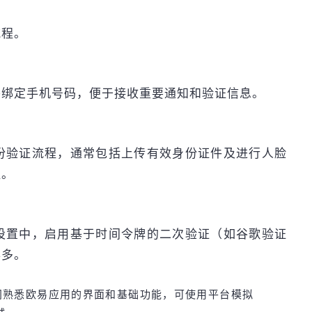
流程。
并绑定手机号码，便于接收重要通知和验证信息。
份验证流程，通常包括上传有效身份证件及进行人脸
提。
设置中，启用基于时间令牌的二次验证（如谷歌验证
得多。
间熟悉欧易应用的界面和基础功能，可使用平台模拟