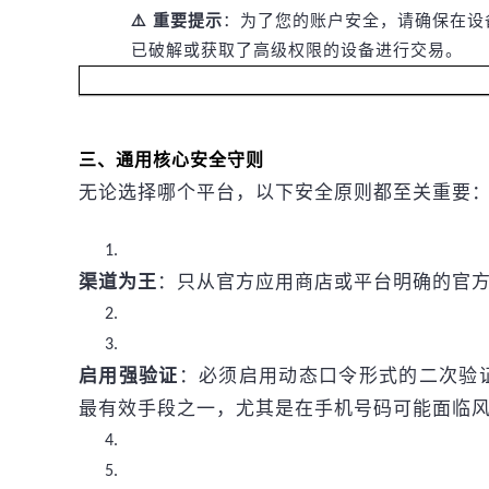
⚠️ 重要提示
：为了您的账户安全，请确保在设
已破解或获取了高级权限的设备进行交易。
三、通用核心安全守则
无论选择哪个平台，以下安全原则都至关重要
1.
渠道为王
：只从官方应用商店或平台明确的官
2.
3.
启用强验证
：必须启用动态口令形式的二次验
最有效手段之一，尤其是在手机号码可能面临
4.
5.