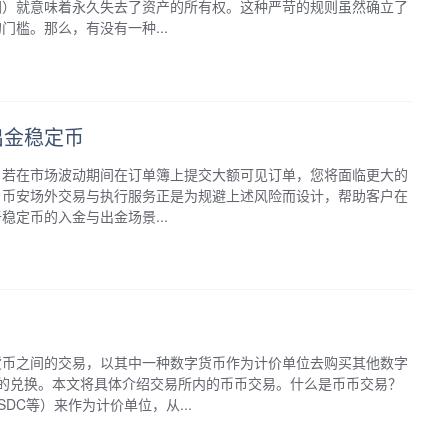
钥）就意味着永久失去了资产的所有权。这种严苛的规则虽然确立了
槛。那么，有没有一种...
出金稳定币
。若在市场波动期间在订单簿上提交大额可见订单，您将面临更大的
。币安场外交易与执行服务正是为规避上述风险而设计，帮助客户在
定币的入金与出金场景...
货币之间的交易，以其中一种数字货币作为计价单位去购买其他数字
间的兑换。本文将具体介绍交易所内的币币交易。什么是币币交易？
DC等）来作为计价单位，从...