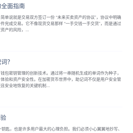
的全面指南
简单说就是交易双方签订一份 “未来买卖资产的协议”，协议中明确
件完成交易。它不像现货交易那样 “一手交钱一手交货”，而是通过
产的风险，...
记词？
币钱包密钥管理的创新技术。通过将一串随机生成的单词作为种子，
户体验和资产安全性。在加密货币世界中，助记词不仅是用户安全管
安全地恢复的关键机制...
体验
唯一钥匙，也是许多用户最大的心理负担。我们必须小心翼翼地抄写、