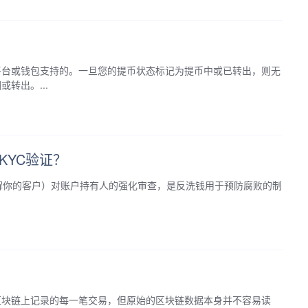
平台或钱包支持的。一旦您的提币状态标记为提币中或已转出，则无
转出。...
KYC验证？
（即充分了解你的客户）对账户持有人的强化审查，是反洗钱用于预防腐败的制
区块链上记录的每一笔交易，但原始的区块链数据本身并不容易读